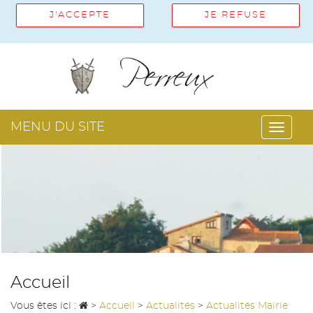
J'ACCEPTE
JE REFUSE
MENU DU SITE
Toggl
navig
Accueil
Vous êtes ici :
>
Accueil
>
Actualités
>
Actualités Mairie