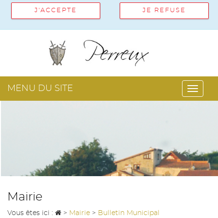
J'ACCEPTE
JE REFUSE
MENU DU SITE
Toggl
navig
Mairie
Vous êtes ici :
>
Mairie
>
Bulletin Municipal