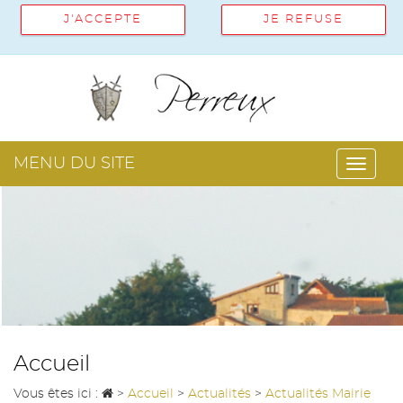
J'ACCEPTE
JE REFUSE
MENU DU SITE
Toggl
navig
Accueil
Vous êtes ici :
>
Accueil
>
Actualités
>
Actualités Mairie