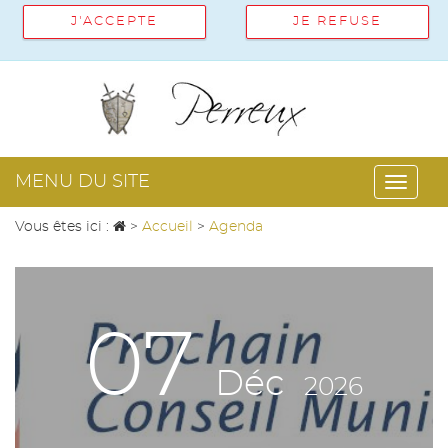
J'ACCEPTE
JE REFUSE
MENU DU SITE
Toggl
Vous êtes ici :
>
Accueil
>
Agenda
navig
07
Déc
2026