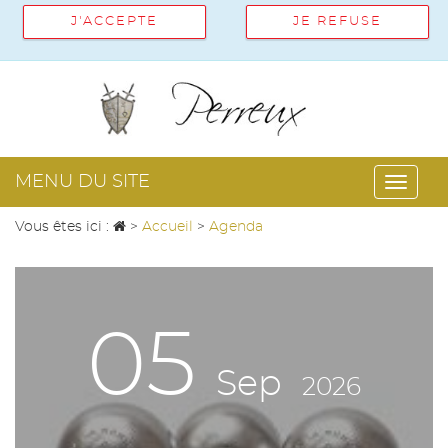
J'ACCEPTE
JE REFUSE
MENU DU SITE
Toggl
Vous êtes ici :
>
Accueil
>
Agenda
navig
05
Sep
2026