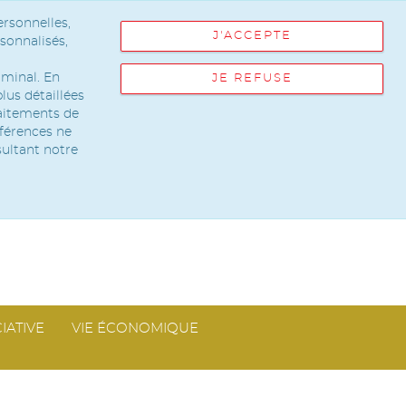
ersonnelles,
J'ACCEPTE
sonnalisés,
rminal. En
JE REFUSE
us détaillées
raitements de
éférences ne
sultant notre
IATIVE
VIE ÉCONOMIQUE