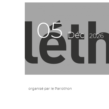
05
Déc
2026
organisé par le Pariothon