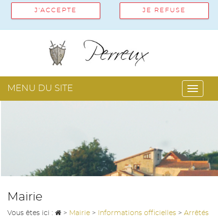
J'ACCEPTE
JE REFUSE
MENU DU SITE
Toggl
navig
Mairie
Vous êtes ici :
>
Mairie
>
Informations officielles
>
Arrêtés